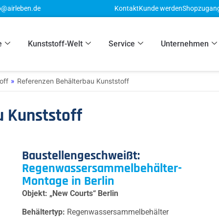
o@airleben.de
Kontakt
Kunde werden
Shopzugan
e
Kunststoff-Welt
Service
Unternehmen
off
»
Referenzen Behälterbau Kunststoff
u Kunststoff
Baustellengeschweißt:
Regenwassersammelbehälter-
Montage in Berlin
Objekt: „New Courts“ Berlin
Behältertyp:
Regenwassersammelbehälter