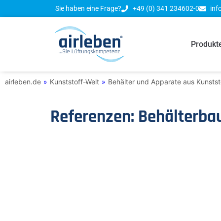
Sie haben eine Frage?
+49 (0) 341 234602-0
inf
Produkt
airleben.de
»
Kunststoff-Welt
»
Behälter und Apparate aus Kunstst
Referenzen: Behälterba