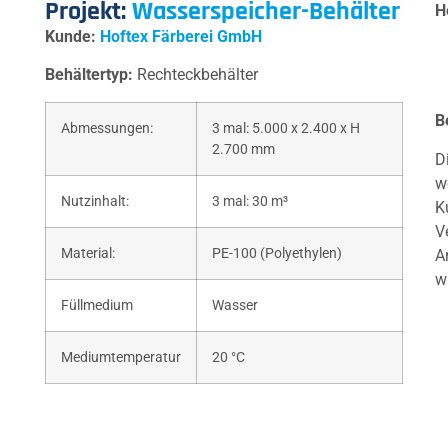
Projekt:
Wasserspeicher-Behälter
H
Kunde:
Hoftex Färberei GmbH
Behältertyp:
Rechteckbehälter
B
Abmessungen:
3 mal: 5.000 x 2.400 x H
2.700 mm
D
w
Nutzinhalt:
3 mal: 30 m³
K
V
Material:
PE-100 (Polyethylen)
A
w
Füllmedium
Wasser
Mediumtemperatur
20 °C