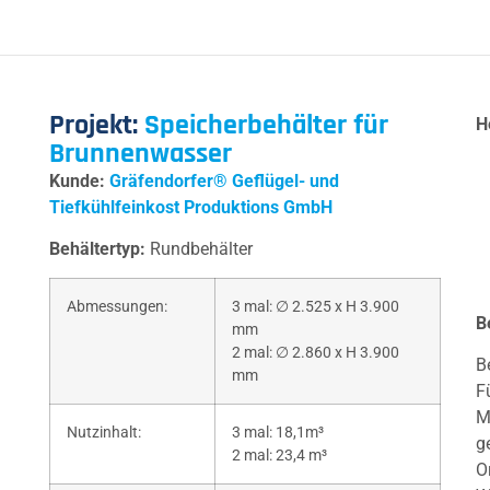
Projekt:
Speicherbehälter für
H
Brunnenwasser
Kunde:
Gräfendorfer® Geflügel- und
Tiefkühlfeinkost Produktions GmbH
Behältertyp:
Rundbehälter
Abmessungen:
3 mal: ∅ 2.525 x H 3.900
B
mm
2 mal: ∅ 2.860 x H 3.900
B
mm
F
M
Nutzinhalt:
3 mal: 18,1m³
g
2 mal: 23,4 m³
O