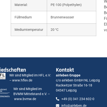
W
Material:
PE-100 (Polyethylen)
B
B
Füllmedium
Brunnenwasser
F
E
Mediumtemperatur
20 °C
v
iedschaften
Kontakt
Wir sind Mitglied im HFL e.V:
airleben Gruppe
–
www.hflev.de
c/o airleben GmbH NL Leipzig
Rackwitzer Straße 16-18
Wir sind Mitglied im
04347 Leipzig
BVMW Mittelstand e.V. –
www.bvmw.de
+49 (0) 341 234 602-0
info@airleben.de