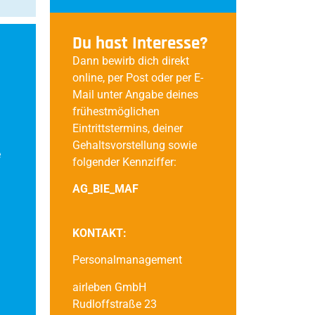
Du hast Interesse?
Dann bewirb dich direkt
online, per Post oder per E-
Mail unter Angabe deines
frühestmöglichen
Eintrittstermins, deiner
Gehaltsvorstellung sowie
e
folgender Kennziffer:
AG_BIE_MAF
KONTAKT:
Personalmanagement
airleben GmbH
Rudloffstraße 23