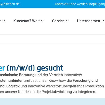
o@airleben.de
Kontakt
Kunde werden
Shopzugan
e
Kunststoff-Welt
Service
Unternehmen
er
(m/w/d) gesucht
 technische Beratung und der Vertrieb
innovativer
ystemanbieter
umfasst unser Know-how die
Forschung und
ng, Logistik
und innovative werkstoffübergreifende
Produktion
en unserer Kunden in die Projektabwicklung zu integrieren.