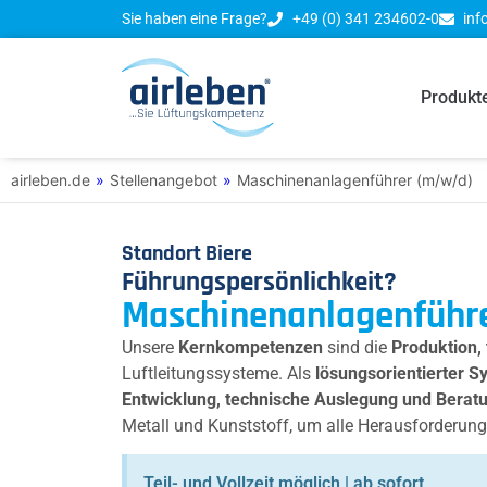
Sie haben eine Frage?
+49 (0) 341 234602-0
inf
Produkt
airleben.de
»
Stellenangebot
»
Maschinenanlagenführer (m/w/d)
Standort Biere
Führungspersönlichkeit?
Maschinenanlagenführ
Unsere
Kernkompetenzen
sind die
Produktion,
Luftleitungssysteme. Als
lösungsorientierter S
Entwicklung, technische Auslegung und Beratu
Metall und Kunststoff, um alle Herausforderung
Teil- und Vollzeit möglich | ab sofort