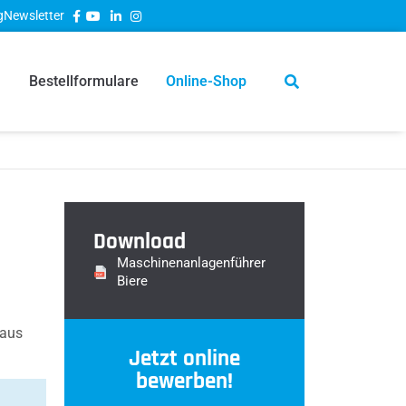
g
Newsletter
Bestellformulare
Online-Shop
Download
Maschinenanlagenführer
Biere
aus
Jetzt online
bewerben!