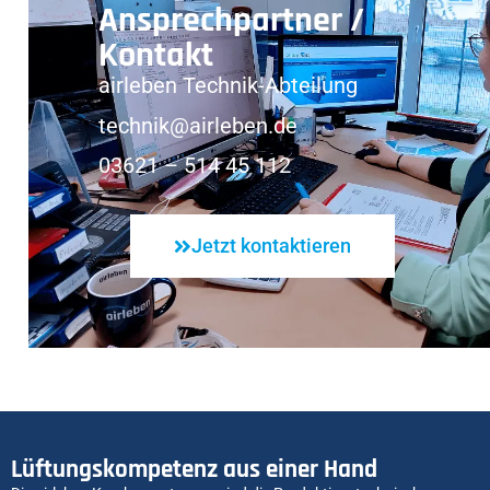
Ansprechpartner /
Kontakt
airleben Technik-Abteilung
technik@airleben.de
03621 – 514 45 112
Jetzt kontaktieren
Lüftungskompetenz aus einer Hand